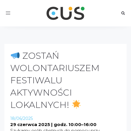
Toggle
navigation
ZOSTAŃ
WOLONTARIUSZEM
FESTIWALU
AKTYWNOŚCI
LOKALNYCH!
18/06/2025
29 czerwca 2025 | godz. 10:00–16:00
Szukamy osób chętnych do pomocy przy