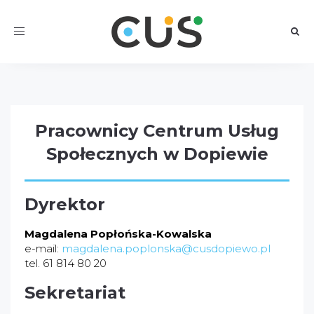
Toggle
navigation
Pracownicy Centrum Usług
Społecznych w Dopiewie
Dyrektor
Magdalena Popłońska-Kowalska
e-mail:
magdalena.poplonska@cusdopiewo.pl
tel. 61 814 80 20
Sekretariat