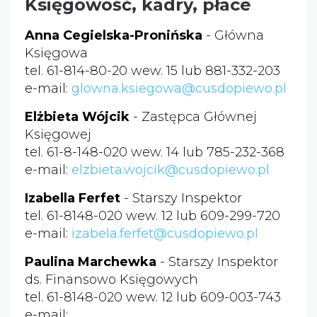
Księgowość, kadry, płace
Anna Cegielska-Pronińska
- Główna
Księgowa
tel. 61-814-80-20 wew. 15 lub 881-332-203
e-mail:
glowna.ksiegowa@cusdopiewo.pl
Elżbieta Wójcik
- Zastępca Głównej
Księgowej
tel. 61-8-148-020 wew. 14 lub 785-232-368
e-mail:
elzbieta.wojcik@cusdopiewo.pl
Izabella Ferfet
- Starszy Inspektor
tel. 61-8148-020 wew. 12 lub 609-299-720
e-mail:
izabela.ferfet@cusdopiewo.pl
Paulina Marchewka
- Starszy Inspektor
ds. Finansowo Księgowych
tel. 61-8148-020 wew. 12 lub 609-003-743
e-mail: