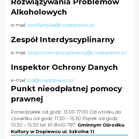
Rozwiązywania Problemów
Alkoholowych
e-mail:
profilaktyka@cusdopiewo.pl
Zespół Interdyscyplinarny
e-mail:
zespol.interdyscyplinarny@cusdopiewo.pl
Inspektor Ochrony Danych
e-mail:
iod@cusdopiewo.pl
Punkt nieodpłatnej pomocy
prawnej
Poniedziałek od godz. 13:00-17:00
Od wtorku do
czwartku od godz. 11:30 – 15:30
Piątek od godz.
10:30 – 15:30
tel. 61-8410-797
Gminnym Ośrodku
Kultury w Dopiewcu ul. Szkolna 11