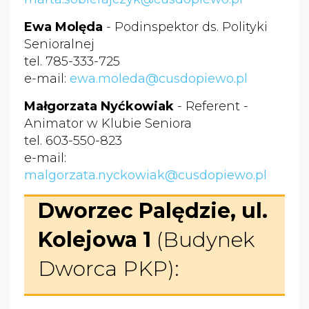
Ewa Molęda
- Podinspektor ds. Polityki
Senioralnej
tel. 785-333-725
e-mail:
ewa.moleda@cusdopiewo.pl
Małgorzata Nyćkowiak
- Referent -
Animator w Klubie Seniora
tel. 603-550-823
e-mail:
malgorzata.nyckowiak@cusdopiewo.pl
Dworzec Palędzie, ul.
Kolejowa 1
(Budynek
Dworca PKP):