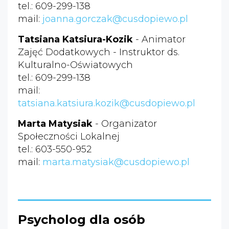
tel.: 609-299-138
mail:
joanna.gorczak@cusdopiewo.pl
Tatsiana Katsiura-Kozik
- Animator
Zajęć Dodatkowych - Instruktor ds.
Kulturalno-Oświatowych
tel.: 609-299-138
mail:
tatsiana.katsiura.kozik@cusdopiewo.pl
Marta Matysiak
- Organizator
Społeczności Lokalnej
tel.: 603-550-952
mail:
marta.matysiak@cusdopiewo.pl
Psycholog dla osób