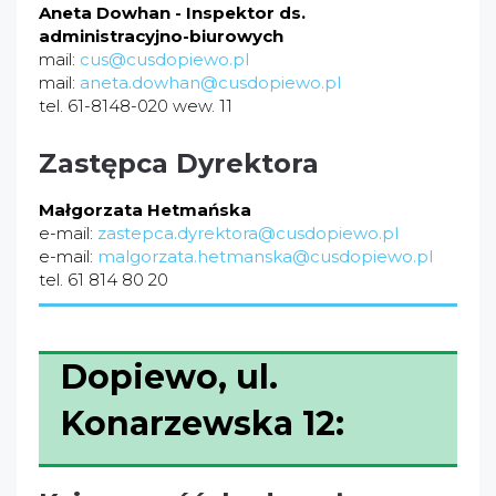
Aneta Dowhan - Inspektor ds.
administracyjno-biurowych
mail:
cus@cusdopiewo.pl
mail:
aneta.dowhan@cusdopiewo.pl
tel. 61-8148-020 wew. 11
Zastępca Dyrektora
Małgorzata Hetmańska
e-mail:
zastepca.dyrektora@cusdopiewo.pl
e-mail:
malgorzata.hetmanska@cusdopiewo.pl
tel. 61 814 80 20
Dopiewo, ul.
Konarzewska 12: