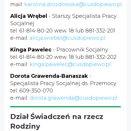
mail:
karolina.drozdowska@cusdopiewo.pl
Alicja Wrębel
- Starszy Specjalista Pracy
Socjalnej
tel. 61-814-80-20 wew. 18 lub 881-332-201
e-mail:
alicja.wrebel@cusdopiewo.pl
Kinga Pawelec
- Pracownik Socjalny
tel. 61-814-80-20 wew. 18 lub 881-332-202
e-mail:
kinga.pawelec@cusdopiewo.pl
Dorota Grawenda-Banaszak
-
Specjalista Pracy Socjalnej ds. Przemocy
tel. 609-350-070
e-mail:
dorota.grawenda@cusdopiewo.pl
Dział Świadczeń na rzecz
Rodziny