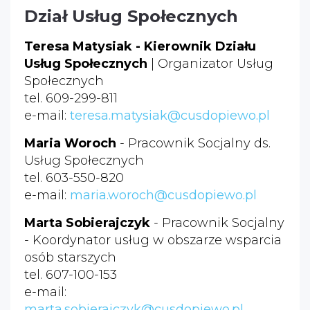
Dział Usług Społecznych
Teresa Matysiak - Kierownik Działu
Usług Społecznych
| Organizator Usług
Społecznych
tel. 609-299-811
e-mail:
teresa.matysiak@cusdopiewo.pl
Maria Woroch
- Pracownik Socjalny ds.
Usług Społecznych
tel. 603-550-820
e-mail:
maria.woroch@cusdopiewo.pl
Marta Sobierajczyk
- Pracownik Socjalny
- Koordynator usług w obszarze wsparcia
osób starszych
tel. 607-100-153
e-mail:
marta.sobierajczyk@cusdopiewo.pl