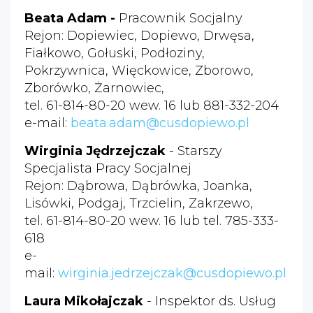
Beata Adam -
Pracownik Socjalny
Rejon: Dopiewiec, Dopiewo, Drwęsa,
Fiałkowo, Gołuski, Podłoziny,
Pokrzywnica, Więckowice, Zborowo,
Zborówko, Żarnowiec,
tel. 61-814-80-20 wew. 16 lub 881-332-204
e-mail:
beata.adam@cusdopiewo.pl
Wirginia Jędrzejczak
- Starszy
Specjalista Pracy Socjalnej
Rejon: Dąbrowa, Dąbrówka, Joanka,
Lisówki, Podgaj, Trzcielin, Zakrzewo,
tel. 61-814-80-20 wew. 16 lub tel. 785-333-
618
e-
mail:
wirginia.jedrzejczak@cusdopiewo.pl
Laura Mikołajczak
- Inspektor ds. Usług