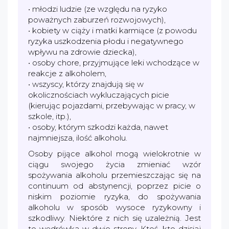
• młodzi ludzie (ze względu na ryzyko
poważnych zaburzeń rozwojowych),
• kobiety w ciąży i matki karmiące (z powodu
ryzyka uszkodzenia płodu i negatywnego
wpływu na zdrowie dziecka),
• osoby chore, przyjmujące leki wchodzące w
reakcje z alkoholem,
• wszyscy, którzy znajdują się w
okolicznościach wykluczających picie
(kierując pojazdami, przebywając w pracy, w
szkole, itp.),
• osoby, którym szkodzi każda, nawet
najmniejsza, ilość alkoholu.
Osoby pijące alkohol mogą wielokrotnie w
ciągu swojego życia zmieniać wzór
spożywania alkoholu przemieszczając się na
continuum od abstynencji, poprzez picie o
niskim poziomie ryzyka, do spożywania
alkoholu w sposób wysoce ryzykowny i
szkodliwy. Niektóre z nich się uzależnią. Jest
to wędrówka w dwie strony. Ktoś, kto dzisiaj