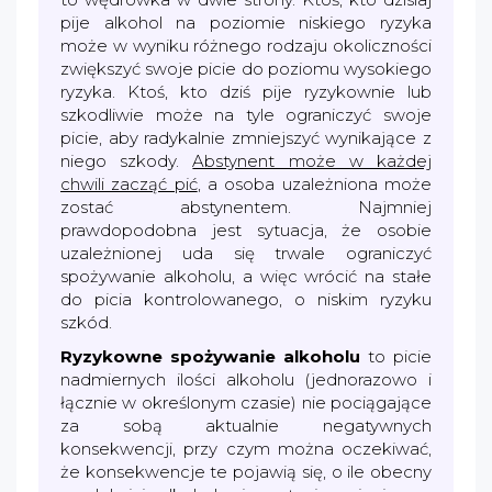
pije alkohol na poziomie niskiego ryzyka
może w wyniku różnego rodzaju okoliczności
zwiększyć swoje picie do poziomu wysokiego
ryzyka. Ktoś, kto dziś pije ryzykownie lub
szkodliwie może na tyle ograniczyć swoje
picie, aby radykalnie zmniejszyć wynikające z
niego szkody.
Abstynent może w każdej
chwili zacząć pić
, a osoba uzależniona może
zostać abstynentem. Najmniej
prawdopodobna jest sytuacja, że osobie
uzależnionej uda się trwale ograniczyć
spożywanie alkoholu, a więc wrócić na stałe
do picia kontrolowanego, o niskim ryzyku
szkód.
Ryzykowne spożywanie alkoholu
to picie
nadmiernych ilości alkoholu (jednorazowo i
łącznie w określonym czasie) nie pociągające
za sobą aktualnie negatywnych
konsekwencji, przy czym można oczekiwać,
że konsekwencje te pojawią się, o ile obecny