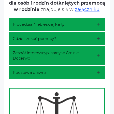
dla osób i rodzin dotkniętych przemocą
w rodzinie
znajduje się w
załączniku
.
Procedura Niebieskiej karty
Gdzie szukać pomocy?
Zespół Interdyscyplinarny w Gminie
Dopiewo
Podstawa prawna