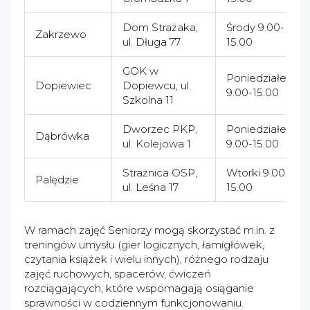
Dom Strażaka,
Środy 9.00-
Zakrzewo
ul. Długa 77
15.00
GOK w
Poniedziałek
Dopiewiec
Dopiewcu, ul.
9.00-15.00
Szkolna 11
Dworzec PKP,
Poniedziałek
Dąbrówka
ul. Kolejowa 1
9.00-15.00
Strażnica OSP,
Wtorki 9.00-
Palędzie
ul. Leśna 17
15.00
W ramach zajęć Seniorzy mogą skorzystać m.in. z
treningów umysłu (gier logicznych, łamigłówek,
czytania książek i wielu innych), różnego rodzaju
zajęć ruchowych, spacerów, ćwiczeń
rozciągających, które wspomagają osiąganie
sprawności w codziennym funkcjonowaniu.