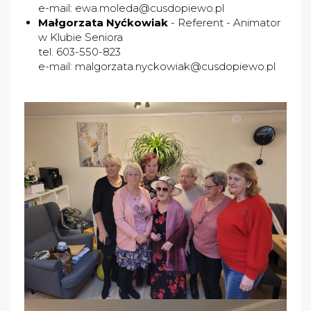
e-mail:
ewa.moleda@cusdopiewo.pl
Małgorzata Nyćkowiak
- Referent - Animator
w Klubie Seniora
tel. 603-550-823
e-mail:
malgorzata.nyckowiak@cusdopiewo.pl