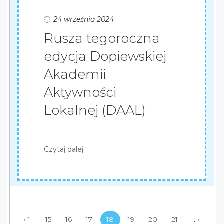
24 września 2024
Rusza tegoroczna
edycja Dopiewskiej
Akademii
Aktywności
Lokalnej (DAAL)
Czytaj dalej
←
→
1
15
16
17
18
19
20
21
...