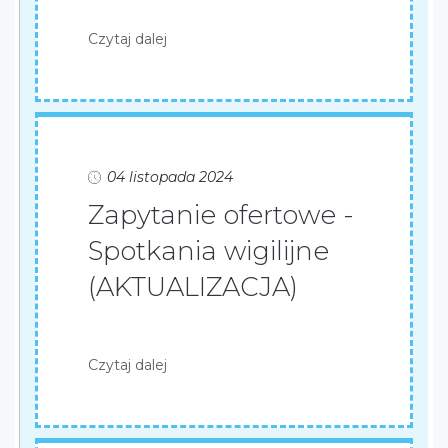
Czytaj dalej
04 listopada 2024
Zapytanie ofertowe -
Spotkania wigilijne
(AKTUALIZACJA)
Czytaj dalej