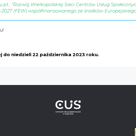
 pt.:
"Rozwój Wielkopolskiej Sieci Centrów Usług Społeczn
21-2027 (FEW) współfinansowanego ze środków Europejskieg
u!
 do niedzieli 22 października 2023 roku.