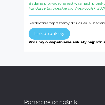
Badanie prowadzone jest w ramach projektu
Fundusze Europejskie dla Wielkopolski 20
Serdecznie zapraszamy do udziału w badani
Link do ankiety
Prosimy o wypełnienie ankiety najpóźniej
Pomocne odnośniki