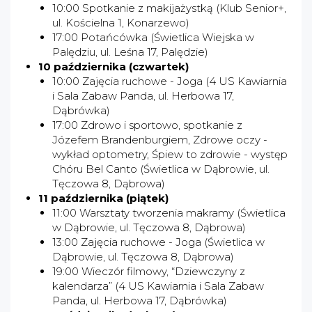
10:00 Spotkanie z makijażystką (Klub Senior+,
ul. Kościelna 1, Konarzewo)
17:00 Potańcówka (Świetlica Wiejska w
Palędziu, ul. Leśna 17, Palędzie)
10 października (czwartek)
10:00 Zajęcia ruchowe - Joga (4 US Kawiarnia
i Sala Zabaw Panda, ul. Herbowa 17,
Dąbrówka)
17:00 Zdrowo i sportowo, spotkanie z
Józefem Brandenburgiem, Zdrowe oczy -
wykład optometry, Śpiew to zdrowie - występ
Chóru Bel Canto (Świetlica w Dąbrowie, ul.
Tęczowa 8, Dąbrowa)
11 października (piątek)
11:00 Warsztaty tworzenia makramy (Świetlica
w Dąbrowie, ul. Tęczowa 8, Dąbrowa)
13:00 Zajęcia ruchowe - Joga (Świetlica w
Dąbrowie, ul. Tęczowa 8, Dąbrowa)
19:00 Wieczór filmowy, “Dziewczyny z
kalendarza” (4 US Kawiarnia i Sala Zabaw
Panda, ul. Herbowa 17, Dąbrówka)