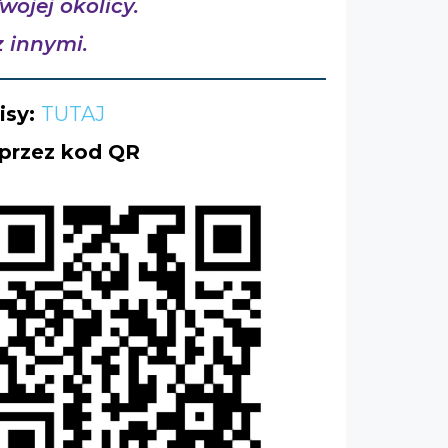
ojej okolicy.
z innymi.
isy:
TUTAJ
 przez kod QR