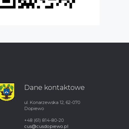
Dane kontaktowe
ul. Konarzewska 12, 62-070
Dopiewo
+48 (61) 814-80-20
cus@cusdopiewo.pl