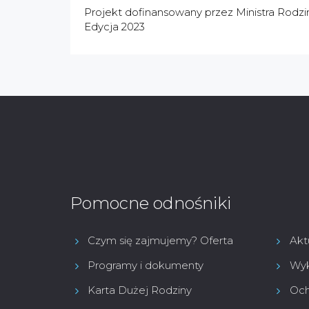
Projekt dofinansowany przez Ministra Rodzin
Edycja 2023
Pomocne odnośniki
Czym się zajmujemy? Oferta
Akt
Programy i dokumenty
Wyk
Karta Dużej Rodziny
Och