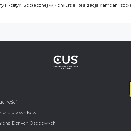
y i Polityki Społecznej w Konkursie Realizacja kampanii spo
ualności
az pracowników
rona Danych Osobowych