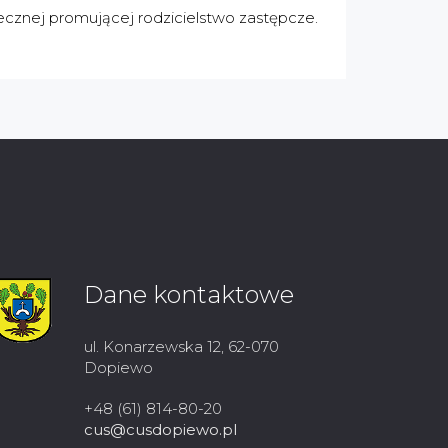
łecznej promującej rodzicielstwo zastępcze.
Dane kontaktowe
ul. Konarzewska 12, 62-070
Dopiewo
+48 (61) 814-80-20
cus@cusdopiewo.pl