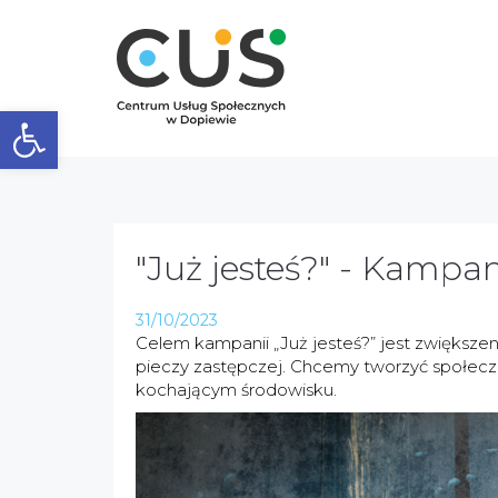
Otwórz pasek narzędzi
"Już jesteś?" - Kampa
31/10/2023
Celem kampanii „Już jesteś?” jest zwiększ
pieczy zastępczej. Chcemy tworzyć społecz
kochającym środowisku.