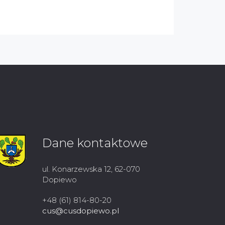
Dane kontaktowe
ul. Konarzewska 12, 62-070
Dopiewo
+48 (61) 814-80-20
cus@cusdopiewo.pl