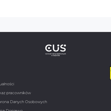
ualności
az pracowników
rona Danych Osobowych
na Dopiewo