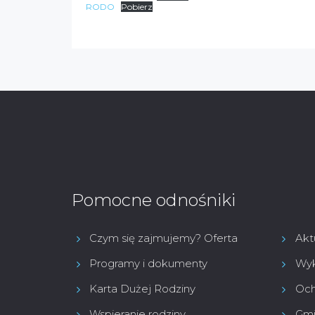
RODO
Pobierz
Pomocne odnośniki
Czym się zajmujemy? Oferta
Akt
Programy i dokumenty
Wyk
Karta Dużej Rodziny
Och
Wspieranie rodziny
Gmi