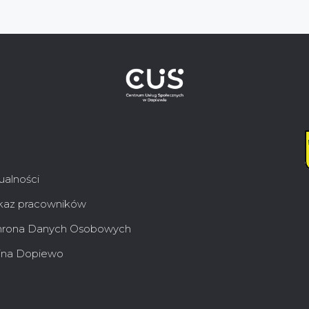
ualności
az pracowników
rona Danych Osobowych
na Dopiewo