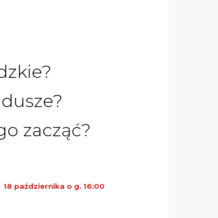
dzkie?
undusze?
ego zacząć?
k
18 października o g. 16:00