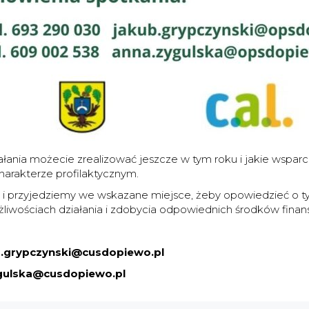
ania możecie zrealizować jeszcze w tym roku i jakie wspar
charakterze profilaktycznym.
 i przyjedziemy we wskazane miejsce, żeby opowiedzieć o t
żliwościach działania i zdobycia odpowiednich środków finan
b.grypczynski@cusdopiewo.pl
gulska@cusdopiewo.pl