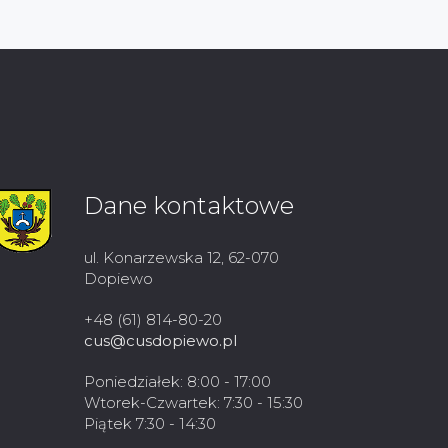
Dane kontaktowe
ul. Konarzewska 12, 62-070
Dopiewo
+48 (61) 814-80-20
cus@cusdopiewo.pl
Poniedziałek: 8:00 - 17:00
Wtorek-Czwartek: 7:30 - 15:30
Piątek 7:30 - 14:30