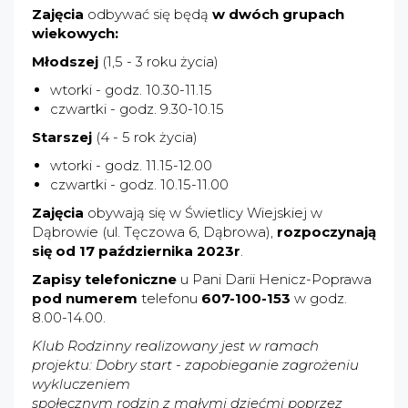
Zajęcia
odbywać się będą
w dwóch grupach
wiekowych:
Młodszej
(1,5 - 3 roku życia)
wtorki - godz. 10.30-11.15
czwartki - godz. 9.30-10.15
Starszej
(4 - 5 rok życia)
wtorki - godz. 11.15-12.00
czwartki - godz. 10.15-11.00
Zajęcia
obywają się w Świetlicy Wiejskiej w
Dąbrowie (ul. Tęczowa 6, Dąbrowa),
rozpoczynają
się od 17 października 2023r
.
Zapisy telefoniczne
u Pani Darii Henicz-Poprawa
pod numerem
telefonu
607-100-153
w godz.
8.00-14.00.
Klub Rodzinny realizowany jest w ramach
projektu: Dobry start - zapobieganie zagrożeniu
wykluczeniem
społecznym rodzin z małymi dziećmi poprzez