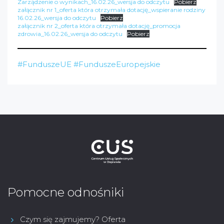
Zarządzenie o wynikach_16.02.26_wersja do odczytu
Pobierz
załącznik nr 1_oferta która otrzymała dotację_wspieranie rodziny
16.02.26_wersja do odczytu
Pobierz
załącznik nr 2_oferta która otrzymała dotację_promocja
zdrowia_16.02.26_wersja do odczytu
Pobierz
#FunduszeUE
#FunduszeEuropejskie
Pomocne odnośniki
Czym się zajmujemy? Oferta