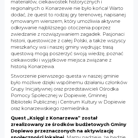
materiałów, ciekawostek historycznych i
regionalnych o Konarzewie nie było końca! Warto
dodać, że quest to rodzaj gry terenowej, napisanej
rymowanym wierszem, który umożliwia aktywne
odkrywanie najbliższego otoczenia poprzez
zwiedzanie z rozwiązywaniem zagadek. Pasjonaci
historii, questowicze z całej Polski, a także wszyscy
mieszkańcy wsi i naszej gminy wędrując trasą
questową mogą poszerzyć swoją wiedzę, poznać
ciekawostki i wyjątkowe miejsca związane z
historią Konarzewa.
Stworzenie pierwszego questa w naszej gminie
było możliwe dzięki wspólnemu działaniu członków
Grupy Inicjatywnej oraz przedstawicieli Ośrodka
Pomocy Społecznej w Dopiewie, Gminnej
Biblioteki Publicznej i Centrum Kultury w Dopiewie
oraz konarzewskiego rzemieślnika.
Quest „Księgi z Konarzewa” został
zrealizowany ze środków budżetowych Gminy
Dopiewo przeznaczonych na aktywizację
społeczności lokalnej.
Mamy nadzieję, że będzie