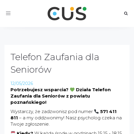
Toggle
navigation
Telefon Zaufania dla
Seniorów
12/05/2026
Potrzebujesz wsparcia?
Działa Telefon
Zaufania dla Seniorów z powiatu
poznańskiego!
Wystarczy, że zadzwonisz pod numer
571 411
811
– a my oddzwonimy! Nasz psycholog czeka na
Twoje zgłoszenie.
Kiedy?
W każdą środę w godzinach 15:15 - 18:15.