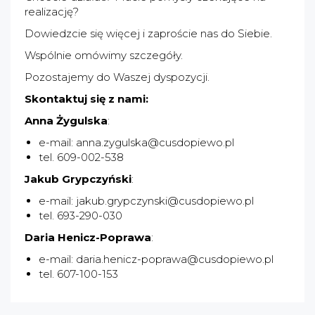
realizację?
Dowiedzcie się więcej i zaproście nas do Siebie.
Wspólnie omówimy szczegóły.
Pozostajemy do Waszej dyspozycji.
Skontaktuj się z nami:
Anna Żygulska
:
e-mail: anna.zygulska@cusdopiewo.pl
tel. 609-002-538
Jakub Grypczyński
:
e-mail: jakub.grypczynski@cusdopiewo.pl
tel. 693-290-030
Daria Henicz-Poprawa
:
e-mail: daria.henicz-poprawa@cusdopiewo.pl
tel. 607-100-153