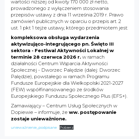
wartości niższej od kwoty 170 000 zł netto,
prowadzonego z wyłączeniem stosowania
przepisów ustawy z dnia 11 września 2019 r. Prawo
zamówień publicznych w oparciu o przepis art. 2
ust. 1 pkt 1 tejże ustawy, którego przedmiotem jest:
kompleksowa obsługa wydarzenia
aktywizująco-integrującego pn. Święto III
sektora - Festiwal Aktywności Lokalnej w
terminie 28 czerwca 2026 r.
w ramach
działalności Centrum Wsparcia Aktywności
Społecznej - Dworzec Palędzie (dalej: Dworzec
Palędzie), powstałego w ramach Programu
Fundusze Europejskie dla Wielkopolski 2021-2027
(FEW) współfinansowanego ze środków
Europejskiego Funduszu Społecznego Plus (EFS+).
Zamawiający – Centrum Usług Społecznych w
Dopiewie – informuje, że
ww. postępowanie
zostaje unieważnione.
unieważnienie_podpisane
Pobierz