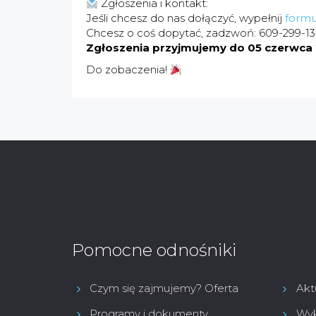
Zgłoszenia i kontakt:
Jeśli chcesz do nas dołączyć, wypełnij
formu
Chcesz o coś dopytać, zadzwoń: 609-299-1
Zgłoszenia przyjmujemy do 05 czerwca 
Do zobaczenia!
Pomocne odnośniki
Czym się zajmujemy? Oferta
Akt
Programy i dokumenty
Wyk