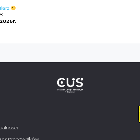
larz
38
2026r.
ualności
az pracowników