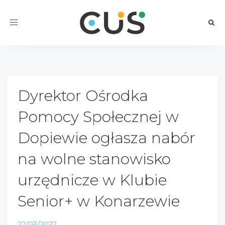
Toggle
navigation
Dyrektor Ośrodka
Pomocy Społecznej w
Dopiewie ogłasza nabór
na wolne stanowisko
urzędnicze w Klubie
Senior+ w Konarzewie
22/03/2022