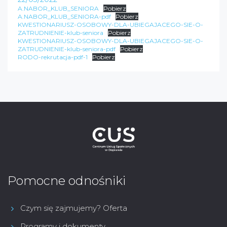
A.NABOR_KLUB_SENIORA
Pobierz
A.NABOR_KLUB_SENIORA-pdf
Pobierz
KWESTIONARIUSZ-OSOBOWY-DLA-UBIEGAJACEGO-SIE-O-
ZATRUDNIENIE-klub-seniora
Pobierz
KWESTIONARIUSZ-OSOBOWY-DLA-UBIEGAJACEGO-SIE-O-
ZATRUDNIENIE-klub-seniora-pdf
Pobierz
RODO-rekrutacja-pdf-1
Pobierz
Pomocne odnośniki
Czym się zajmujemy? Oferta
Programy i dokumenty