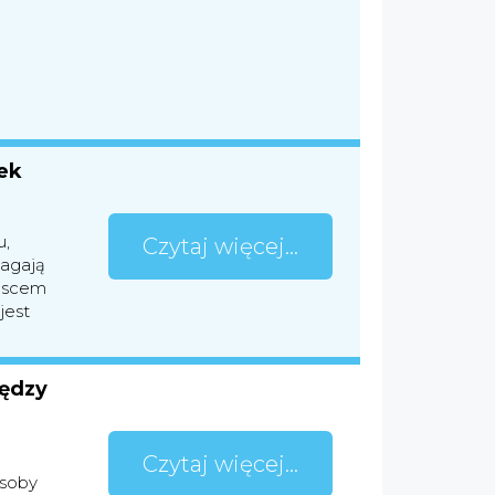
ek
u,
Czytaj więcej...
magają
ejscem
jest
iędzy
Czytaj więcej...
osoby