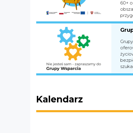
60+ or
obsza
przyg
Grup
Grupy
ofero
życio
bezpi
szuka
Kalendarz