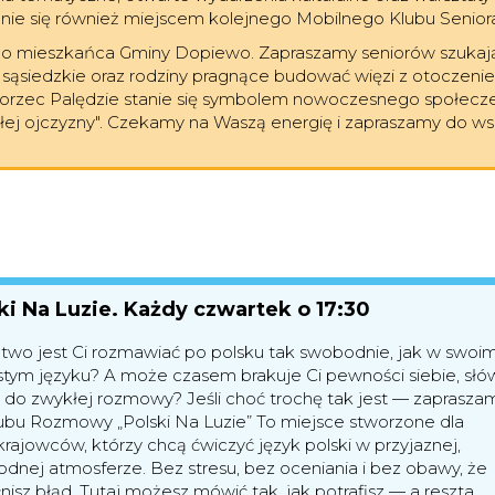
ie się również miejscem kolejnego Mobilnego Klubu Senior
ego mieszkańca Gminy Dopiewo. Zapraszamy seniorów szukają
sąsiedzkie oraz rodziny pragnące budować więzi z otoczeniem
worzec Palędzie stanie się symbolem nowoczesnego społecz
łej ojczyzny". Czekamy na Waszą energię i zapraszamy do ws
ki Na Luzie. Każdy czwartek o
17:30
atwo jest Ci rozmawiać po polsku tak swobodnie, jak w swoi
stym języku? A może czasem brakuje Ci pewności siebie, słó
i do zwykłej rozmowy? Jeśli choć trochę tak jest — zaprasza
ubu Rozmowy „Polski Na Luzie” To miejsce stworzone dla
rajowców, którzy chcą ćwiczyć język polski w przyjaznej,
dnej atmosferze. Bez stresu, bez oceniania i bez obawy, że
nisz błąd. Tutaj możesz mówić tak, jak potrafisz — a reszta