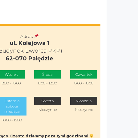
Adres
ul. Kolejowa 1
Budynek Dworca PKP)
62-070 Palędzie
Wtorek
Środa
Czwartek
8:00 - 18:00
8:00 - 18:00
8:00 - 18:00
Ostatnia
Sobota
Niedziela
sobota
Nieczynne
Nieczynne
miesiąca
10:00 - 15:00
eżąco. Często działamy poza tymi godzinami