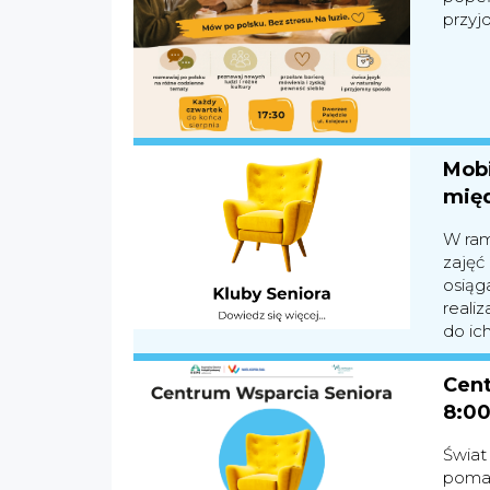
przyj
Mobi
międ
W ram
zajęć
osiąg
reali
do ich
Cent
8:00
Świat
pomag