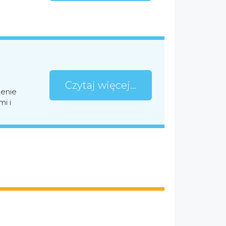
Czytaj więcej...
zenie
i i