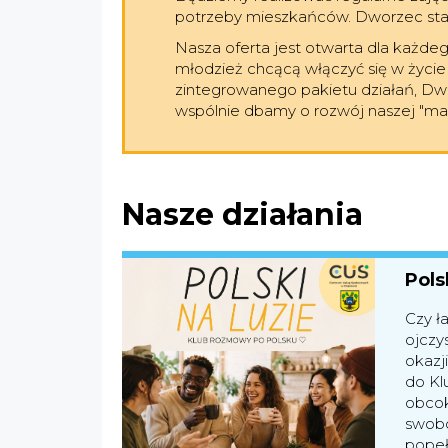
potrzeby mieszkańców. Dworzec stan
Nasza oferta jest otwarta dla każd
młodzież chcącą włączyć się w życie 
zintegrowanego pakietu działań, D
wspólnie dbamy o rozwój naszej "ma
Nasze działania
Pols
Czy ł
ojczy
okazj
do Kl
obcok
swobo
popeł