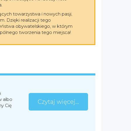
a.
cych towarzystwa i nowych pasji,
. Dzięki realizacji tego
eństwa obywatelskiego, w którym
pólnego tworzenia tego miejsca!
m
w albo
Czytaj więcej...
my Cię