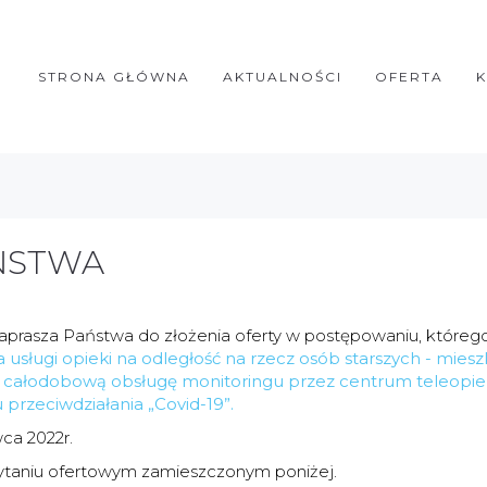
STRONA GŁÓWNA
AKTUALNOŚCI
OFERTA
ŃSTWA
rasza Państwa do złożenia oferty w postępowaniu, któreg
usługi opieki na odległość na rzecz osób starszych - mie
ej całodobową obsługę monitoringu przez centrum teleopi
przeciwdziałania „Covid-19”.
ca 2022r.
ytaniu ofertowym zamieszczonym poniżej.