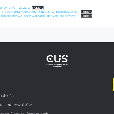
oferty_01_04_2022-2
Pobierz
ie_o_spelnieniu_warunkow_udzialu_w_postepowaniu_
Pobierz
_bezpieczenstwa_przetwarzania_danych_osobowych-1
Pobierz
ualności
az pracowników
rona Danych Osobowych