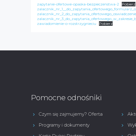
zapytanie-ofertowe-opaska-bezpieczenstwa-2
Pobierz
zalacznik_nr_1__do_zapytania_ofertowego_formularz_
zalacznik_nr_2_do_zapytania_ofertowego_oswiadczen
zalacznik_nr_3_do_zapytania_ofertowego_w_zakresie
zawiadomienie-o-rozstrzygnieciu
Pobierz
Pomocne odnośniki
Czym się zajmujemy? Oferta
Akt
Programy i dokumenty
Wyk
Karta Dużej Rodziny
Och