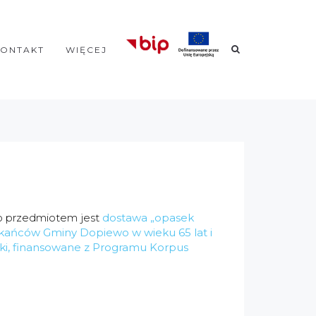
KONTAKT
WIĘCEJ
o przedmiotem jest
dostawa „opasek
szkańców Gminy Dopiewo w wieku 65 lat i
eki, finansowane z Programu Korpus