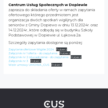
Centrum Usług Społecznych w Dopiewie
zaprasza do składania oferty w ramach zapytania
ofertowego którego przedmiotem jest
organizacja dwóch spotkań wigilijnych dla
seniorów z Gminy Dopiewo w dniu 13.12.2024r. oraz
14.12.2024r., które odbędą się w budynku Szkoły
Podstawowej w Dopiewie ul. Łąkowa 2a.
Szczegóły zapytania dostępne są poniżej:
Zapytanie ofertowe Wigilie 2024
Pobierz
Załącznik nr 1 oferta - do zapytania
Pobierz
Załącznik nr 2 oświadczenie - do zapytania
Pobierz
Załącznik nr 3
Pobierz
Wzór umowy UMOWA_CUS
Pobierz