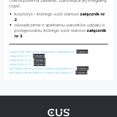
Oferta powinna zawierać, stanowiące jej integralną
część:
kosztorys – którego wzór stanowi
załącznik nr
2
oświadczenie o spełnieniu warunków udziału w
postępowaniu, którego wzór stanowi
załącznik
nr 3
zapytanie-ofertowe-adaptacja_2podpisane
Pobierz
zalacznik-nr-1
Pobierz
zalacznik-nr-2
Pobierz
zalacznik-nr-3
Pobierz
pomieszczenie-parter-i-klatka-schodowa-2
Pobierz
pomieszczenie-pietro-i-klatka-schodowa-1
Pobierz