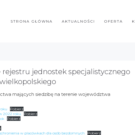
STRONA GŁÓWNA
AKTUALNOŚCI
OFERTA
ejestru jednostek specjalistycznego
wielkopolskiego
nictwa mających siedzibę na terenie województwa
roku
Pobierz
w 2022 roku
Pobierz
rok
Pobierz
z
 schronienia w placówkach dla osób bezdomnych
Pobierz