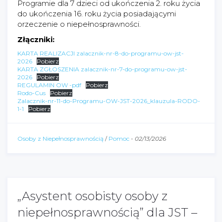
Programie dla 7 dzieci od ukończenia 2. roku życia
do ukończenia 16. roku życia posiadającymi
orzeczenie o niepełnosprawności.
Złączniki:
KARTA REALIZACJI zalacznik-nr-8-do-programu-ow-jst-
2026
Pobierz
KARTA ZGŁOSZENIA zalacznik-nr-7-do-programu-ow-jst-
2026
Pobierz
REGULAMIN OW -pdf
Pobierz
Rodo-Cus
Pobierz
Zalacznik-nr-11-do-Programu-OW-JST-2026_klauzula-RODO-
1-1
Pobierz
Osoby z Niepełnosprawnością
/
Pomoc
-
02/13/2026
„Asystent osobisty osoby z
niepełnosprawnością” dla JST –