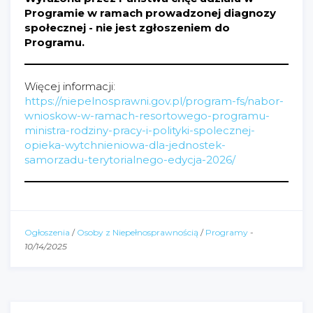
Programie w ramach prowadzonej diagnozy
społecznej - nie jest zgłoszeniem do
Programu.
Więcej informacji:
https://niepelnosprawni.gov.pl/program-fs/nabor-
wnioskow-w-ramach-resortowego-programu-
ministra-rodziny-pracy-i-polityki-spolecznej-
opieka-wytchnieniowa-dla-jednostek-
samorzadu-terytorialnego-edycja-2026/
Ogłoszenia
/
Osoby z Niepełnosprawnością
/
Programy
-
10/14/2025