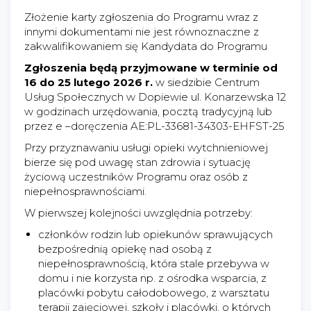
Złożenie karty zgłoszenia do Programu wraz z
innymi dokumentami nie jest równoznaczne z
zakwalifikowaniem się Kandydata do Programu
Zgłoszenia będą przyjmowane w terminie od
16 do 25 lutego 2026 r.
w siedzibie Centrum
Usług Społecznych w Dopiewie ul. Konarzewska 12
w godzinach urzędowania, pocztą tradycyjną lub
przez e –doręczenia AE:PL-33681-34303-EHFST-25
Przy przyznawaniu usługi opieki wytchnieniowej
bierze się pod uwagę stan zdrowia i sytuację
życiową uczestników Programu oraz osób z
niepełnosprawnościami.
W pierwszej kolejności uwzględnia potrzeby:
członków rodzin lub opiekunów sprawujących
bezpośrednią opiekę nad osobą z
niepełnosprawnością, która stale przebywa w
domu i nie korzysta np. z ośrodka wsparcia, z
placówki pobytu całodobowego, z warsztatu
terapii zajęciowej, szkoły i placówki, o których