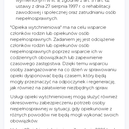
wymienionym w lit. a, zgodnie z art. 5 i art. 62
ustawy z dnia 27 sierpnia 1997 r. o rehabilitacji
zawodowej i społecznej oraz zatrudnianiu osób
niepełnosprawnych.
"Opieka wytchnieniowa" ma na celu wsparcie
członków rodzin lub opiekunów osób
niepełnosprawnych. Zadaniem jej jest odciążenie
członków rodzin lub opiekunów osób
niepełnosprawnych poprzez wsparcie ich w
codziennych obowiązkach lub zapewnienie
czasowego zastępstwa. Dzięki temu wsparciu
osoby zaangażowane na co dzień w sprawowaniu
opieki dysponować będą czasem, który będą
mogły przeznaczyć na odpoczynek i regenerację,
jak również na załatwienie niezbędnych spraw.
Usługi opieki wytchnieniowej mogą służyć również
okresowemu zabezpieczeniu potrzeb osoby
niepełnosprawnej w sytuacji, gdy opiekunowie z
różnych powodów nie będą mogli wykonać swoich
obowiązków.