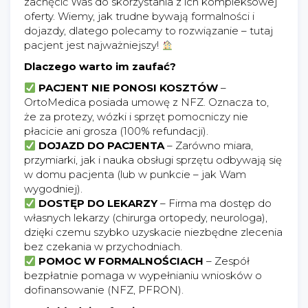
zachęcić Was do skorzystania z ich kompleksowej
oferty. Wiemy, jak trudne bywają formalności i
dojazdy, dlatego polecamy to rozwiązanie – tutaj
pacjent jest najważniejszy!
Dlaczego warto im zaufać?
PACJENT NIE PONOSI KOSZTÓW
–
OrtoMedica posiada umowę z NFZ. Oznacza to,
że za protezy, wózki i sprzęt pomocniczy nie
płacicie ani grosza (100% refundacji).
DOJAZD DO PACJENTA
– Zarówno miara,
przymiarki, jak i nauka obsługi sprzętu odbywają się
w domu pacjenta (lub w punkcie – jak Wam
wygodniej).
DOSTĘP DO LEKARZY
– Firma ma dostęp do
własnych lekarzy (chirurga ortopedy, neurologa),
dzięki czemu szybko uzyskacie niezbędne zlecenia
bez czekania w przychodniach.
POMOC W FORMALNOŚCIACH
– Zespół
bezpłatnie pomaga w wypełnianiu wniosków o
dofinansowanie (NFZ, PFRON).