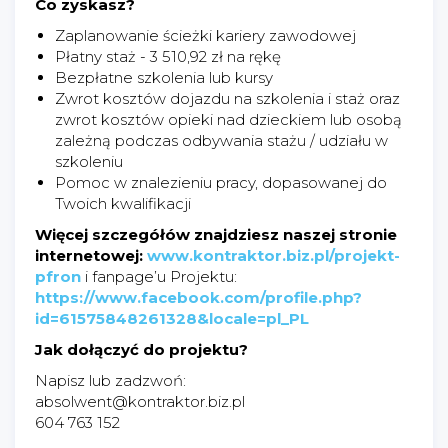
Co zyskasz?
Zaplanowanie ścieżki kariery zawodowej
Płatny staż - 3 510,92 zł na rękę
Bezpłatne szkolenia lub kursy
Zwrot kosztów dojazdu na szkolenia i staż oraz
zwrot kosztów opieki nad dzieckiem lub osobą
zależną podczas odbywania stażu / udziału w
szkoleniu
Pomoc w znalezieniu pracy, dopasowanej do
Twoich kwalifikacji
Więcej szczegółów znajdziesz naszej stronie
internetowej:
www.kontraktor.biz.pl/projekt-
pfron
i fanpage’u Projektu:
https://www.facebook.com/profile.php?
id=61575848261328&locale=pl_PL
Jak dołączyć do projektu?
Napisz lub zadzwoń:
absolwent@kontraktor.biz.pl
604 763 152