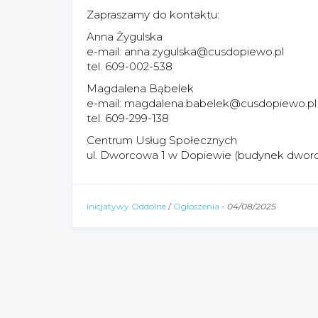
Zapraszamy do kontaktu:
Anna Żygulska
e-mail: anna.zygulska@cusdopiewo.pl
tel. 609-002-538
Magdalena Bąbelek
e-mail: magdalena.babelek@cusdopiewo.pl
tel. 609-299-138
Centrum Usług Społecznych
ul. Dworcowa 1 w Dopiewie (budynek dwor
Inicjatywy Oddolne
/
Ogłoszenia
-
04/08/2025