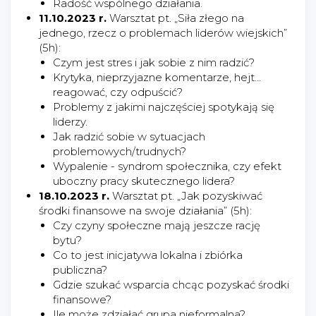
Radość wspólnego działania.
11.10.2023 r.
Warsztat pt. „Siła złego na
jednego, rzecz o problemach liderów wiejskich”
(5h):
Czym jest stres i jak sobie z nim radzić?
Krytyka, nieprzyjazne komentarze, hejt…
reagować, czy odpuścić?
Problemy z jakimi najczęściej spotykają się
liderzy.
Jak radzić sobie w sytuacjach
problemowych/trudnych?
Wypalenie - syndrom społecznika, czy efekt
uboczny pracy skutecznego lidera?
18.10.2023 r.
Warsztat pt. „Jak pozyskiwać
środki finansowe na swoje działania” (5h):
Czy czyny społeczne mają jeszcze rację
bytu?
Co to jest inicjatywa lokalna i zbiórka
publiczna?
Gdzie szukać wsparcia chcąc pozyskać środki
finansowe?
Ile może zdziałać grupa nieformalna?