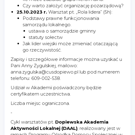
Czy warto założyć organizację pozarządową?
25.10.2023 r.
Warsztat pt. „Rola lidera” (5h):
Podstawy prawne funkcjonowania
samorządu lokalnego.
ustawa o samorządzie gminny
statuty sołectw
Jak lider wiejski może zmieniać otaczającą
go rzeczywistość.
Zapisy i szczegółowe informacje można uzyskać u
Pani Anny Żygulskiej, mailowo:
anna.zygulska@cusdopiewo.pl lub pod numerem
telefonu: 609-002-538.
Udział w Akademii poświadczony będzie
certyfikatem uczestnictwa.
Liczba miejsc ograniczona.
-
Cykl warsztatów pt.
Dopiewska Akademia
Aktywności Lokalnej (DAAL)
, realizowany jest w
ramach Programu Ośrodka Pomocy Społecznej w