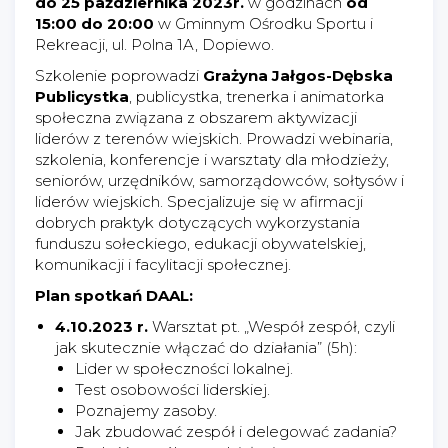
do 25 października 2023r.
w godzinach
od
15:00 do 20:00
w Gminnym Ośrodku Sportu i
Rekreacji, ul. Polna 1A, Dopiewo.
Szkolenie poprowadzi
Grażyna Jałgos-Dębska
Publicystka
, publicystka, trenerka i animatorka
społeczna związana z obszarem aktywizacji
liderów z terenów wiejskich. Prowadzi webinaria,
szkolenia, konferencje i warsztaty dla młodzieży,
seniorów, urzędników, samorządowców, sołtysów i
liderów wiejskich. Specjalizuje się w afirmacji
dobrych praktyk dotyczących wykorzystania
funduszu sołeckiego, edukacji obywatelskiej,
komunikacji i facylitacji społecznej.
Plan spotkań DAAL:
4.10.2023 r.
Warsztat pt. „Wespół zespół, czyli
jak skutecznie włączać do działania” (5h):
Lider w społeczności lokalnej.
Test osobowości liderskiej.
Poznajemy zasoby.
Jak zbudować zespół i delegować zadania?