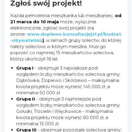
Zgłoś swój projekt!
Każda pełnoletnia mieszkanka lub mieszkaniec,
od
21 marca
do 10 maja
może, wyłącznie
elektronicznie, zgłosić swój projekt (na
stronie:
www.dopiewo.konsultacjejst.pl/budzet
-obywatelski
.)
, w ramach grupy sołectw, do której
należy sołectwo w którym mieszka. Musi go
poprzeć co najmniej 15 mieszkańców sołectwa,
którzy ukończyli 16 lat.
Grupa I
- obejmuje 3 największe pod
względem liczby mieszkańców sołectwa gminy:
Dąbrówka, Dopiewo i Skórzewo – maksymalna
kwota projektu może wynieść 145 000 zł, a
minimalna 50 000 zł.
Grupa II
- obejmuje 3 najmniejsze pod
względem liczby mieszkańców sołectwa gminy:
Gołuski, Trzcielin i Więckowice - maksymalna
kwota projektu może wynieść 60 000 zł, a
minimalna 15 000 zł.
Grupa III
- obejmuje pozostałe sołectwa gminy: