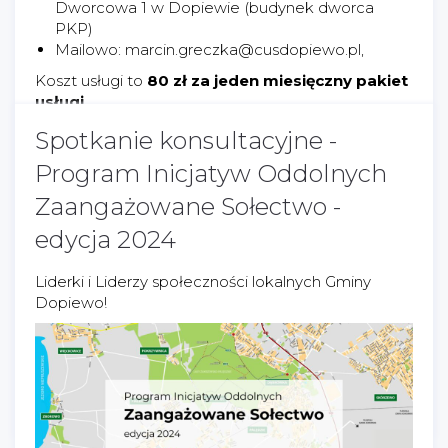
Dworcowa 1 w Dopiewie (budynek dworca
PKP)
Mailowo: marcin.greczka@cusdopiewo.pl,
Koszt usługi to
80 zł za jeden miesięczny pakiet
usługi
.
-
Spotkanie konsultacyjne -
Działanie realizowane jest w ramach projektu
Program Inicjatyw Oddolnych
„Rozwój Wielkopolskiej Sieci Centrów Usług
Zaangażowane Sołectwo -
Społecznych na lata 2023-2026”
współfinansowanego ze środków Programu
edycja 2024
Regionalnego Fundusze Europejskie dla
Wielkopolski 2021-2027.
Liderki i Liderzy społeczności lokalnych Gminy
-
Dopiewo!
#FunduszeUE
#FunduszeEuropejskie
Programy
/
Unia Europejska
-
08/02/2024