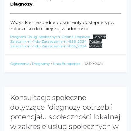
Diagnozy.
Wszystkie niezbędne dokumenty dostępne są w
załączniku do niniejszej wiadomości:
Program-Uslug-Spolecznych-Gmina-Dopiewo
Pobierz
Zalacznik-nr-1-do-Zarzadzenia-nr-836_2024
Pobierz
Zalacznik-nr-1-do-Zarzadzenia-nr-836_2024
Pobierz
Ogłoszenia
/
Programy
/
Unia Europejska
-
02/09/2024
Konsultacje społeczne
dotyczące "diagnozy potrzeb i
potencjału społeczności lokalnej
w zakresie usług społecznych w