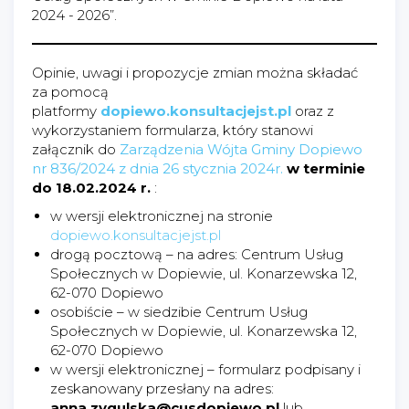
2024 - 2026”.
Opinie, uwagi i propozycje zmian można składać
za pomocą
platformy
dopiewo.konsultacjejst.pl
oraz z
wykorzystaniem formularza, który stanowi
załącznik do
Zarządzenia Wójta Gminy Dopiewo
nr 836/2024 z dnia 26 stycznia 2024r.
w terminie
do 18.02.2024 r.
:
w wersji elektronicznej na stronie
dopiewo.konsultacjejst.pl
drogą pocztową – na adres: Centrum Usług
Społecznych w Dopiewie, ul. Konarzewska 12,
62-070 Dopiewo
osobiście – w siedzibie Centrum Usług
Społecznych w Dopiewie, ul. Konarzewska 12,
62-070 Dopiewo
w wersji elektronicznej – formularz podpisany i
zeskanowany przesłany na adres:
anna.zygulska@cusdopiewo.pl
lub