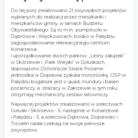
Do tej pory zrealizowano 21 zwycięskich projektów
wybranych do realizacji przez mieszkanki i
mieszkańców gminy, w ramach Budżetu
Obywatelskiego. Są to m.in.: pumptrucki w
Dąbrówce i Więckowicach, boisko w Palędziu,
zagospodarowanie rekreacyjnego centrum
Konarzewa
i uporządkowanie dwóch parków: „Leśny zakątek”
w Skórzewie i „Park Wiejski” w Gołuskach,
doposażono Ochotnicze Straże Pożarne:
jednostka w Dopiewie zyskała motorówkę, OSP w
Palędziu bogatsze jest o quad, mundury i basen
pożarniczy, a strażacy w Zakrzewie w tym roku
otrzymają mechaniczny zestaw ratowniczy.
Najwięcej projektów zrealizowano w sołectwach
Gołuski i Skórzewo - 5, następnie w Konarzewie
i Palędziu - 3, a sołectwa Dąbrowa, Dopiewiec i
Trzcielin nadal czekają na swoje pierwsze
zwycięstwo.