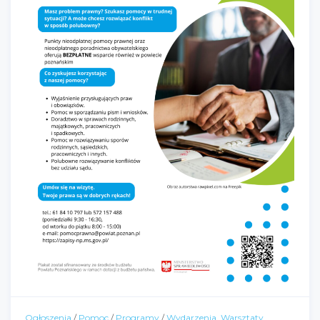
Ogłoszenia
/
Pomoc
/
Programy
/
Wydarzenia, Warsztaty,