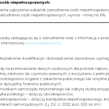
a osób niepełnosprawnych:
enia ogłoszenia wskaźnik zatrudnienia osób niepełnosprawn
zatrudnieniu osób niepełnosprawnych, wynosi - mniej niż 6%.
osoby ubiegającej się o zatrudnienie wraz z informacją o p
ie internetowej
www.cusdopiewo.pl
ształcenie, kwalifikacje i doświadczenie zawodowe, wym
dy na przetwarzanie danych osobowych dla potrzeb naboru,
ej zdolności do czynności prawnych, o korzystaniu z pełni p
 przestępstwo ścigane z oskarżenia publicznego lub umyślne
ie dyscypliny finansów publicznych,
dnostkach samorządu terytorialnego lub odbytą służbę przy
yka polskiego – dotyczy obcokrajowców,
łnosprawność – dotyczy kandydata niepełnosprawnego, który
kach samorządowych, (t.j. Dz. U. 2022, poz. 530 ze zm.)