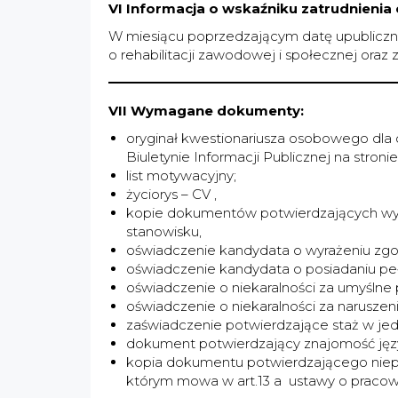
VI Informacja o wskaźniku zatrudnieni
W miesiącu poprzedzającym datę upubliczni
o rehabilitacji zawodowej i społecznej oraz 
VII Wymagane dokumenty:
oryginał kwestionariusza osobowego dla 
Biuletynie Informacji Publicznej na stron
list motywacyjny;
życiorys – CV ,
kopie dokumentów potwierdzających wyk
stanowisku,
oświadczenie kandydata o wyrażeniu zgo
oświadczenie kandydata o posiadaniu pełn
oświadczenie o niekaralności za umyślne
oświadczenie o niekaralności za naruszen
zaświadczenie potwierdzające staż w je
dokument potwierdzający znajomość jęz
kopia dokumentu potwierdzającego niepe
którym mowa w art.13 a ustawy o pracowni