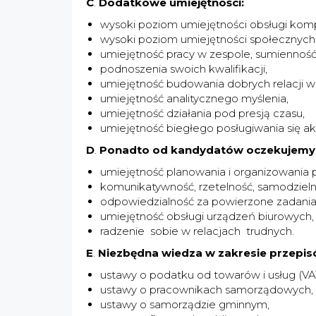
C
.
Dodatkowe umiejętności:
wysoki poziom umiejętności obsługi komp
wysoki poziom umiejętności społecznych
umiejętność pracy w zespole, sumienność
podnoszenia swoich kwalifikacji,
umiejętność budowania dobrych relacji 
umiejętność analitycznego myślenia,
umiejętność działania pod presją czasu,
umiejętność biegłego posługiwania się a
D
.
Ponadto od kandydatów oczekujemy
umiejętność planowania i organizowania p
komunikatywność, rzetelność, samodzieln
odpowiedzialność za powierzone zadania
umiejętność obsługi urządzeń biurowych,
radzenie sobie w relacjach trudnych.
E
.
Niezbędna wiedza w zakresie przepi
ustawy o podatku od towarów i usług (VA
ustawy o pracownikach samorządowych,
ustawy o samorządzie gminnym,