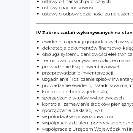
ustawy o finansach publicznych,
ustawy o rachunkowości,
ustawy o odpowiedzialności za naruszenie
IV Zakres zadań wykonywanych na stan
ewidencja operacji gospodarczych w sy
dekretacja dokumentów finansowo-księ
obsługa systemu bankowości elektroniczne
terminowe dokonywanie rozliczeń należn
prowadzenie ksiąg inwentarzowych,
przeprowadzanie inwentaryzacji,
uzgadnianie i rozliczanie spisów inwentar
prowadzenie ewidencji składników mają
kontrola dochodów jednostki,
sporządzanie tytułów wykonawczych,
kontrola i zamawianie środków pieniężny
sporządzanie deklaracji VAT,
współudział w sprawozdawczości,
współpraca z działem pomocy społecznej 
współpraca z Urzędem Wojewódzkim i in