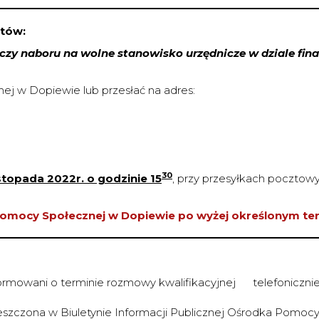
ntów:
czy naboru na wolne stanowisko urzędnicze w dziale 
j w Dopiewie lub przesłać na adres:
30
istopada 2022r. o godzinie 15
, przy przesyłkach poczto
omocy Społecznej w Dopiewie po wyżej określonym ter
formowani o terminie rozmowy kwalifikacyjnej telefoniczni
eszczona w Biuletynie Informacji Publicznej Ośrodka Pomoc