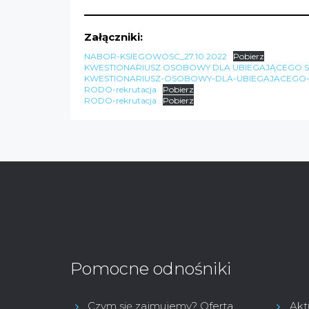
Załączniki:
NABOR-KSIEGOWOSC_27.10.2022
Pobierz
KWESTIONARIUSZ OSOBOWY DLA UBIEGAJĄCEGO SI
KWESTIONARIUSZ-OSOBOWY-DLA-UBIEGAJACEGO-S
RODO-rekrutacja
Pobierz
RODO-rekrutacja
Pobierz
Pomocne odnośniki
Czym się zajmujemy? Oferta
Akt