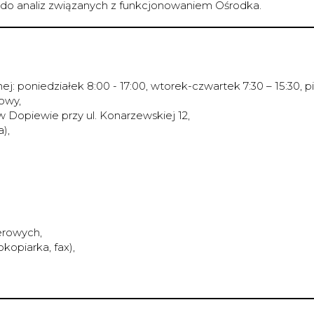
o analiz związanych z funkcjonowaniem Ośrodka.
poniedziałek 8:00 - 17:00, wtorek-czwartek 7:30 – 15:30, pią
rowy,
Dopiewie przy ul. Konarzewskiej 12,
),
erowych,
kopiarka, fax),