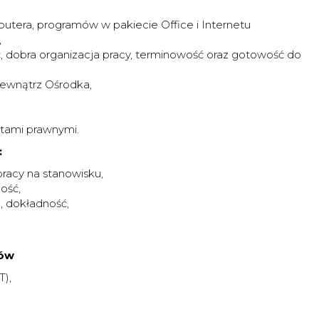
utera, programów w pakiecie Office i Internetu
,
, dobra organizacja pracy, terminowość oraz gotowość do
wewnątrz Ośrodka,
ktami prawnymi.
:
racy na stanowisku,
ość,
, dokładność,
sów
T),