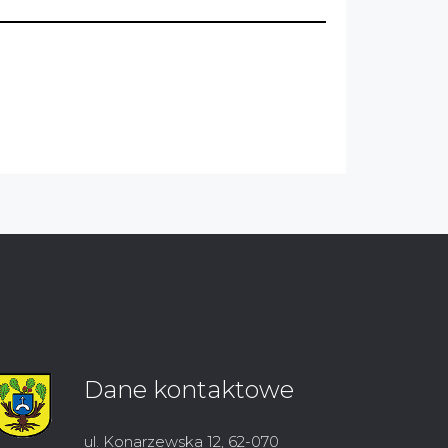
Dane kontaktowe
ul. Konarzewska 12, 62-070