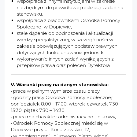
współpraca z innymi instytucjami w zakresie
niezbędnym do prawidłowej realizacji zadań na
stanowisku,
współpraca z pracownikami Ośrodka Pomocy
Społecznej w Dopiewie,
stałe dążenie do podnoszenia i aktualizacji
wiedzy specjalistycznej, w szczególności w
zakresie obowiązujących podstaw prawnych
dotyczących funkcjonowania jednostki,
wykonywanie innych zadań wynikających z
przepisów prawa oraz poleceń Dyrektora.
V. Warunki pracy na danym stanowisku:
• praca w pełnym wymiarze czasu pracy,
• godziny pracy Ośrodka Pomocy Społecznej:
poniedziałek 8:00 - 17:00, wtorek-czwartek 7:30 –
15:30, piątek 7:30 – 14:30,
• praca ma charakter administracyjno - biurowy,
• Ośrodek Pomocy Społecznej mieści się w
Dopiewie przy ul. Konarzewskiej 12,
• w pomieszczeniu biurowym (piętro, winda)