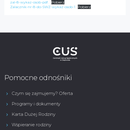
zal-8-wykaz-osob-pdf.
Pobierz
Zalacznik-nr-8-do-SWZ-wykaz-osob-1
Pobierz
Pomocne odnośniki
Czym się zajmujemy? Oferta
Programy i dokumenty
Karta Dużej Rodziny
Wspieranie rodziny