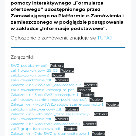
pomocy interaktywnego „Formularza
ofertowego” udostępnionego przez
Zamawiającego na Platformie e-Zamówienia i
zamieszczonego w podglądzie postępowania
w zakładce „Informacje podstawowe”.
Ogłoszenie o zamówieniu znajduje się
TUTAJ
Załączniki:
SWZ_podpisany-pdf.
Pobierz
zal_1_wzor-umowy_25_03
Pobierz
zal_1_wzor-umowy-2
Pobierz
zal-2-oswiadczenie-pdf.
Pobierz
Zalacznik-nr-2-do-SWZ_oswiadczenie-2
Pobierz
zal-3-oswiadczenie-konsorcjum-pdf.
Pobierz
Zalacznik-nr-3-do-SWZ_konsorcjum-1
Pobierz
zal-4-zobowiazanie-innego-podmiotu-pdf.
Pobierz
Zalacznik-nr-4-do-SWZz-zobowiazanie-podmiotu-1
Pobierz
zal-5_formularz-cenowy-pdf.
Pobierz
Zalacznik-nr-5-do-SWZ-_formularz-cenowy-1
Pobierz
zal-6-oswiadczenie-pdf.
Pobierz
Zalacznik-nr-6-do-SWZ_oswiadczenie-1
Pobierz
zal-7-grupa-kapitalowa-pdf.
Pobierz
Zalacznik-nr-7-do-SWZ_grupa-kapitalowa-1
Pobierz