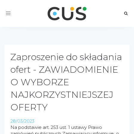
Toggle
navigation
Zaproszenie do składania
ofert - ZAWIADOMIENIE
O WYBORZE
NAJKORZYSTNIEJSZEJ
OFERTY
28/03/2023
Na podstawie art. 253 ust. 1 ustawy Prawo
zamówień publicznych Zamawiający informuje o