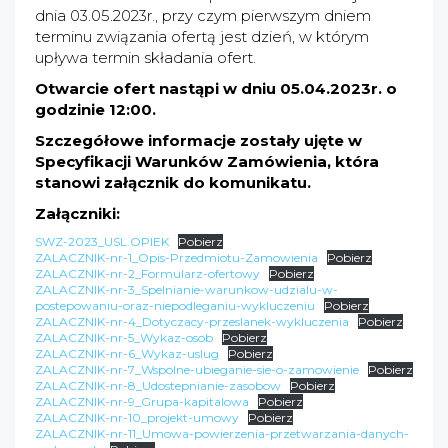
dnia 03.05.2023r., przy czym pierwszym dniem
terminu związania ofertą jest dzień, w którym
upływa termin składania ofert.
Otwarcie ofert nastąpi w dniu 05.04.2023r. o
godzinie 12:00.
Szczegółowe informacje zostały ujęte w
Specyfikacji Warunków Zamówienia, która
stanowi załącznik do komunikatu.
Załączniki:
SWZ-2023_USL.OPIEK
Pobierz
ZALACZNIK-nr-1_Opis-Przedmiotu-Zamowienia
Pobierz
ZALACZNIK-nr-2_Formularz-ofertowy
Pobierz
ZALACZNIK-nr-3_Spelnianie-warunkow-udzialu-w-
postepowaniu-oraz-niepodleganiu-wykluczeniu
Pobierz
ZALACZNIK-nr-4_Dotyczacy-przeslanek-wykluczenia
Pobierz
ZALACZNIK-nr-5_Wykaz-osob
Pobierz
ZALACZNIK-nr-6_Wykaz-uslug
Pobierz
ZALACZNIK-nr-7_Wspolne-ubieganie-sie-o-zamowienie
Pobierz
ZALACZNIK-nr-8_Udostepnianie-zasobow
Pobierz
ZALACZNIK-nr-9_Grupa-kapitalowa
Pobierz
ZALACZNIK-nr-10_projekt-umowy
Pobierz
ZALACZNIK-nr-11_Umowa-powierzenia-przetwarzania-danych-