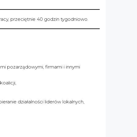
racy, przeciętnie 40 godzin tygodniowo.
ami pozarządowymi, firmami i innymi
oalicji,
eranie działalności liderów lokalnych,
,