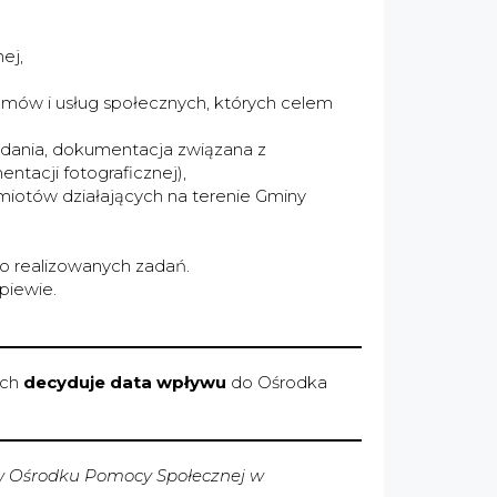
ej,
amów i usług społecznych, których celem
zdania, dokumentacja związana z
tacji fotograficznej),
miotów działających na terenie Gminy
o realizowanych zadań.
piewie.
ych
decyduje data wpływu
do Ośrodka
j w Ośrodku Pomocy Społecznej w