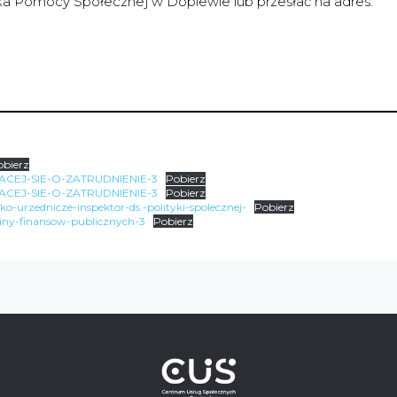
dka Pomocy Społecznej w Dopiewie lub przesłać na adres:
obierz
EJ-SIE-O-ZATRUDNIENIE-3
Pobierz
EJ-SIE-O-ZATRUDNIENIE-3
Pobierz
-urzednicze-inspektor-ds.-polityki-spolecznej-
Pobierz
iny-finansow-publicznych-3
Pobierz