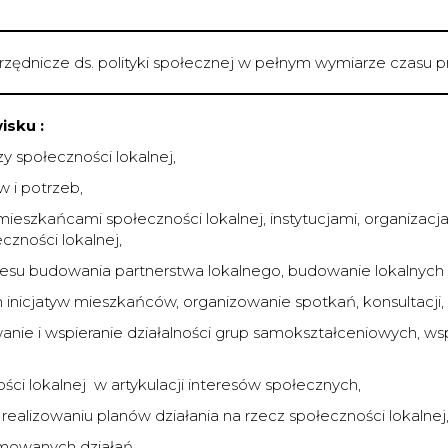
rzędnicze ds. polityki społecznej w pełnym wymiarze czasu p
sku :
zy społeczności lokalnej,
 i potrzeb,
ieszkańcami społeczności lokalnej, instytucjami, organizacj
zności lokalnej,
cesu budowania partnerstwa lokalnego, budowanie lokalnych k
h inicjatyw mieszkańców, organizowanie spotkań, konsultacji,
nie i wspieranie działalności grup samokształceniowych, wspi
ci lokalnej w artykulacji interesów społecznych,
realizowaniu planów działania na rzecz społeczności lokalnej
mowanych działań,