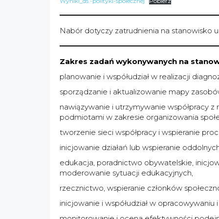
Wyniki_ds.-polityki-spolecznej
Pobierz
Nabór dotyczy zatrudnienia na stanowisko u
Zakres zadań wykonywanych na stanowi
planowanie i współudział w realizacji diagno
sporządzanie i aktualizowanie mapy zasobów
nawiązywanie i utrzymywanie współpracy z m
podmiotami w zakresie organizowania społec
tworzenie sieci współpracy i wspieranie pro
inicjowanie działań lub wspieranie oddolnyc
edukacja, poradnictwo obywatelskie, inicjowa
moderowanie sytuacji edukacyjnych,
rzecznictwo, wspieranie członków społecznoś
inicjowanie i współudział w opracowywaniu i 
monitorowanie i ocena efektywności podej