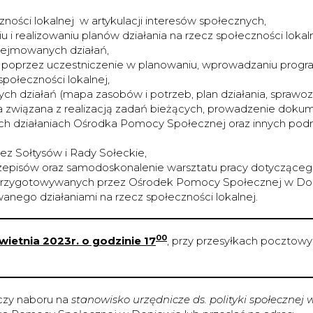
ności lokalnej w artykulacji interesów społecznych,
 i realizowaniu planów działania na rzecz społeczności lokaln
dejmowanych działań,
nej poprzez uczestniczenie w planowaniu, wprowadzaniu progr
społeczności lokalnej,
h działań (mapa zasobów i potrzeb, plan działania, sprawo
 związana z realizacją zadań bieżących, prowadzenie dokumen
nych działaniach Ośrodka Pomocy Społecznej oraz innych pod
ez Sołtysów i Rady Sołeckie,
przepisów oraz samodoskonalenie warsztatu pracy dotycząceg
 przygotowywanych przez Ośrodek Pomocy Społecznej w Do
anego działaniami na rzecz społeczności lokalnej.
00
wietnia 2023r. o godzinie 17
, przy przesyłkach pocztow
czy naboru na
stanowisko
urzędnicze
ds. polityki społeczne