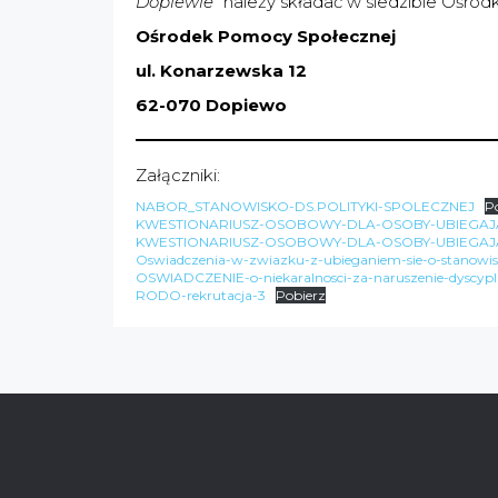
Dopiewie”
należy składać w siedzibie Ośro
Ośrodek Pomocy Społecznej
ul. Konarzewska 12
62-070 Dopiewo
Załączniki:
NABOR_STANOWISKO-DS.POLITYKI-SPOLECZNEJ
P
KWESTIONARIUSZ-OSOBOWY-DLA-OSOBY-UBIEGAJAC
KWESTIONARIUSZ-OSOBOWY-DLA-OSOBY-UBIEGAJAC
Oswiadczenia-w-zwiazku-z-ubieganiem-sie-o-stanowisko
OSWIADCZENIE-o-niekaralnosci-za-naruszenie-dyscypl
RODO-rekrutacja-3
Pobierz