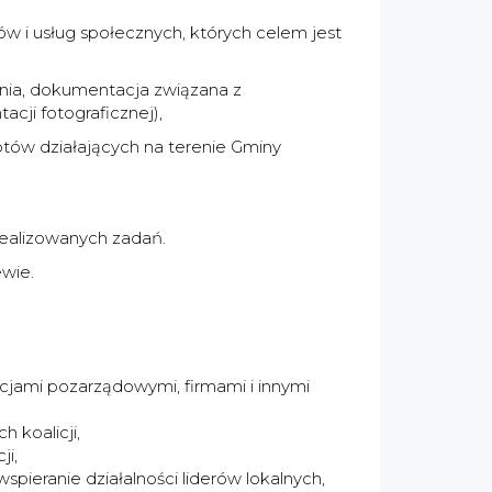
w i usług społecznych, których celem jest
nia, dokumentacja związana z
cji fotograficznej),
otów działających na terenie Gminy
realizowanych zadań.
wie.
acjami pozarządowymi, firmami i innymi
 koalicji,
ji,
spieranie działalności liderów lokalnych,