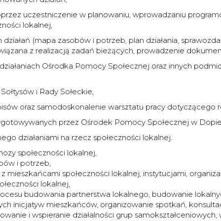
 poprzez uczestniczenie w planowaniu, wprowadzaniu programó
ości lokalnej,
ziałań (mapa zasobów i potrzeb, plan działania, sprawozda
iązana z realizacją zadań bieżących, prowadzenie dokumenta
h działaniach Ośrodka Pomocy Społecznej oraz innych podmi
Sołtysów i Rady Sołeckie,
zepisów oraz samodoskonalenie warsztatu pracy dotyczącego 
rzygotowywanych przez Ośrodek Pomocy Społecznej w Dopie
go działaniami na rzecz społeczności lokalnej.
nozy społeczności lokalnej,
bów i potrzeb,
 mieszkańcami społeczności lokalnej, instytucjami, organiz
łeczności lokalnej,
procesu budowania partnerstwa lokalnego, budowanie lokalnych
nych inicjatyw mieszkańców, organizowanie spotkań, konsultac
owanie i wspieranie działalności grup samokształceniowych, w